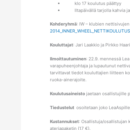
klo 17 koulutus päättyy
Iltapäivällä tarjolla kahvia j
Kohderyhmä
: IW – klubien nettisivuje
2014_INNER_WHEEL_NETTIKOULUTU
Kouluttajat
: Jari Laakkio ja Pirkko Haa
Ilmoittautuminen
: 22.9. mennessä Lea 
varapuheenjohtaja ja lupautunut netti
tarvittavat tiedot kouluttajien liittee
ruoka-ainerajoite.
Koulutusaineisto
jaetaan osallistujille p
Tiedustelut
osoitetaan joko LeaAspille 
Kustannukset
: Osallistuja/osallistujan
ateriapaketin (17 €).