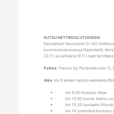
KUTSU NETTIKOULUTUKSEEN
Kansallisen Neuvoston D-142 nettikoulu
koulutuskeskuksessa Rajamäellä. Muista
22.11.) ja Laitilassa (8.11.) saat tarvittae
Paikka
: Teknos Oy, Perämatkuntie 12, 
Aika
: klo 9 alkaen tarjolla aamiaisbuff
klo 9.30 koulutus alkaa
klo 13.00 lounas (kahta ruokai
klo 13.30 lounaalle liittyvät s
klo 14 syventävä koulutus alka