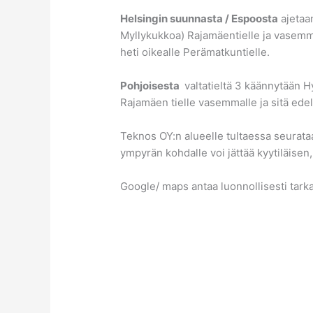
Helsingin suunnasta / Espoosta
ajetaan
Myllykukkoa) Rajamäentielle ja vasemmal
heti oikealle Perämatkuntielle.
Pohjoisesta
valtatieltä 3 käännytään H
Rajamäen tielle vasemmalle ja sitä ed
Teknos OY:n alueelle tultaessa seurata
ympyrän kohdalle voi jättää kyytiläisen,
Google/ maps antaa luonnollisesti tarkat