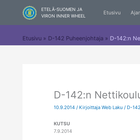
Siirry
ETELÄ-SUOMEN JA
sisältöön
Etusivu
Aja
VIRON INNER WHEEL
Etusivu
D-142 Puheenjohtaja
D-142:n Net
D-142:n Nettikoulu
10.9.2014
/ Kirjoittaja
Web Laku
/
D-142
KUTSU
7.9.2014