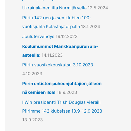
ä
Ukrainalainen ilta Nurmijärvellä
12.5.2024
t
Piirin 142 ry:n ja sen klubien 100-
vuotisjuhla Kalastajatorpalla
18.1.2024
Joulutervehdys
19.12.2023
Koulumummot Mankkaanpuron ala-
asteella:
14.11.2023
Piirin vuosikokouskutsu 3.10.2023
4.10.2023
Piirin entisten puheenjohtajien jälleen
näkemisen iloa!
18.9.2023
IIW:n presidentti Trish Douglas vieraili
Piirimme 142 klubeissa 10.9-12.9.2023
13.9.2023