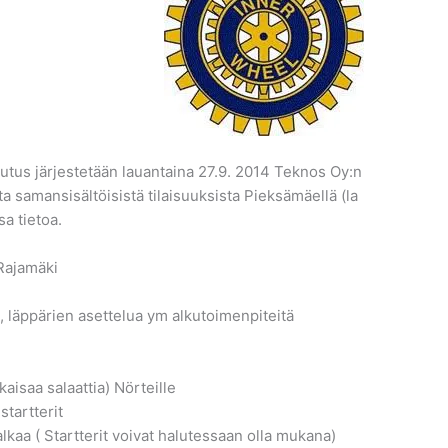
tus järjestetään lauantaina 27.9. 2014 Teknos Oy:n
 samansisältöisistä tilaisuuksista Pieksämäellä (la
ssa tietoa.
Rajamäki
et, läppärien asettelua ym alkutoimenpiteitä
saa salaattia) Nörteille
tartterit
a ( Startterit voivat halutessaan olla mukana)