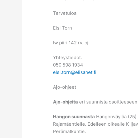
Tervetuloa!
Elsi Torn
Iw piiri 142 ry. pj
Yhteystiedot:
050 598 1934
elsi.torn@elisanet.fi
Ajo-ohjeet
Ajo-ohjeita
eri suunnista osoitteesee
Hangon suunnasta
Hangonväylää (25) R
Rajamäentielle. Edelleen oikealle Kiljav
Perämatkuntie.