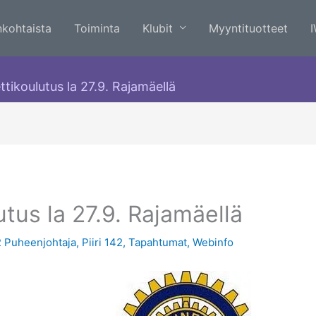
nkohtaista
Toiminta
Klubit
Myyntituotteet
tikoulutus la 27.9. Rajamäellä
tus la 27.9. Rajamäellä
 Puheenjohtaja
,
Piiri 142
,
Tapahtumat
,
Webinfo