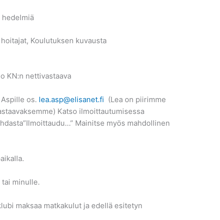
a hedelmiä
n hoitajat, Koulutuksen kuvausta
S
rio KN:n nettivastaava
Aspille os.
lea.asp@elisanet.fi
(Lea on piirimme
vastaavaksemme) Katso ilmoittautumisessa
n kohdasta”Ilmoittaudu…” Mainitse myös mahdollinen
aikalla.
tai minulle.
 klubi maksaa matkakulut ja edellä esitetyn