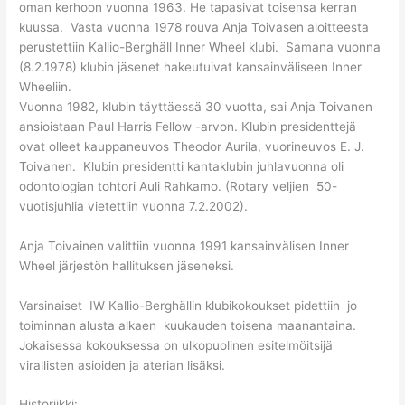
oman kerhoon vuonna 1963. He tapasivat toisensa kerran
kuussa. Vasta vuonna 1978 rouva Anja Toivasen aloitteesta
perustettiin Kallio-Berghäll Inner Wheel klubi. Samana vuonna
(8.2.1978) klubin jäsenet hakeutuivat kansainväliseen Inner
Wheeliin.
Vuonna 1982, klubin täyttäessä 30 vuotta, sai Anja Toivanen
ansioistaan Paul Harris Fellow -arvon. Klubin presidenttejä
ovat olleet kauppaneuvos Theodor Aurila, vuorineuvos E. J.
Toivanen. Klubin presidentti kantaklubin juhlavuonna oli
odontologian tohtori Auli Rahkamo. (Rotary veljien 50-
vuotisjuhlia vietettiin vuonna 7.2.2002).
Anja Toivainen valittiin vuonna 1991 kansainvälisen Inner
Wheel järjestön hallituksen jäseneksi.
Varsinaiset IW Kallio-Berghällin klubikokoukset pidettiin jo
toiminnan alusta alkaen kuukauden toisena maanantaina.
Jokaisessa kokouksessa on ulkopuolinen esitelmöitsijä
virallisten asioiden ja aterian lisäksi.
Historiikki: