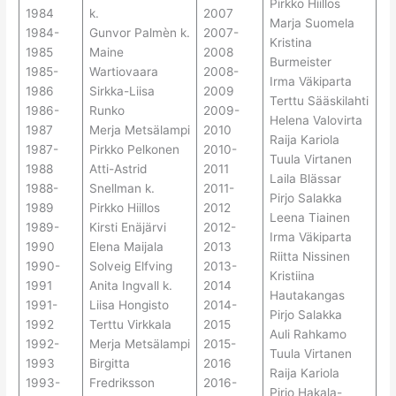
Pirkko Hiillos
1984
k.
2007
Marja Suomela
1984-
Gunvor Palmèn k.
2007-
Kristina
1985
Maine
2008
Burmeister
1985-
Wartiovaara
2008-
Irma Väkiparta
1986
Sirkka-Liisa
2009
Terttu Sääskilahti
1986-
Runko
2009-
Helena Valovirta
1987
Merja Metsälampi
2010
Raija Kariola
1987-
Pirkko Pelkonen
2010-
Tuula Virtanen
1988
Atti-Astrid
2011
Laila Blässar
1988-
Snellman k.
2011-
Pirjo Salakka
1989
Pirkko Hiillos
2012
Leena Tiainen
1989-
Kirsti Enäjärvi
2012-
Irma Väkiparta
1990
Elena Maijala
2013
Riitta Nissinen
1990-
Solveig Elfving
2013-
Kristiina
1991
Anita Ingvall k.
2014
Hautakangas
1991-
Liisa Hongisto
2014-
Pirjo Salakka
1992
Terttu Virkkala
2015
Auli Rahkamo
1992-
Merja Metsälampi
2015-
Tuula Virtanen
1993
Birgitta
2016
Raija Kariola
1993-
Fredriksson
2016-
Pirjo Hakala-