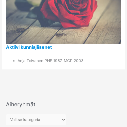
Aktiivi kunniajäsenet
Anja Toivanen PHF 1987, MGP 2003
Aiheryhmät
A
i
h
e