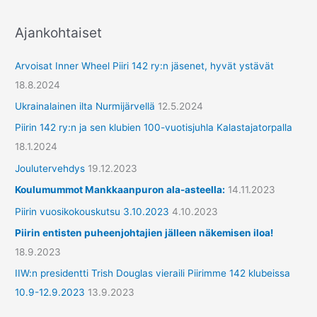
r
Ajankohtaiset
y
h
Arvoisat Inner Wheel Piiri 142 ry:n jäsenet, hyvät ystävät
m
18.8.2024
ä
Ukrainalainen ilta Nurmijärvellä
12.5.2024
t
Piirin 142 ry:n ja sen klubien 100-vuotisjuhla Kalastajatorpalla
18.1.2024
Joulutervehdys
19.12.2023
Koulumummot Mankkaanpuron ala-asteella:
14.11.2023
Piirin vuosikokouskutsu 3.10.2023
4.10.2023
Piirin entisten puheenjohtajien jälleen näkemisen iloa!
18.9.2023
IIW:n presidentti Trish Douglas vieraili Piirimme 142 klubeissa
10.9-12.9.2023
13.9.2023