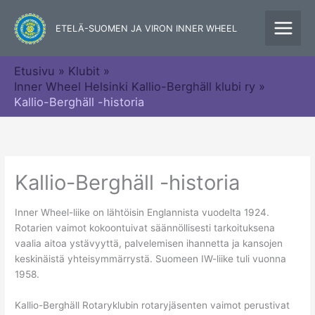
Siirry
sisältöön
ETELÄ-SUOMEN JA VIRON INNER WHEEL
Etusivu
Klubit
Inner Wheel Helsinki Kallio-Berghäll klubi ry
Kallio-Berghäll -historia
Kallio-Berghäll -historia
Inner Wheel-liike on lähtöisin Englannista vuodelta 1924.
Rotarien vaimot kokoontuivat säännöllisesti tarkoituksena
vaalia aitoa ystävyyttä, palvelemisen ihannetta ja kansojen
keskinäistä yhteisymmärrystä. Suomeen IW-liike tuli vuonna
1958.
Kallio-Berghäll Rotaryklubin rotaryjäsenten vaimot perustivat