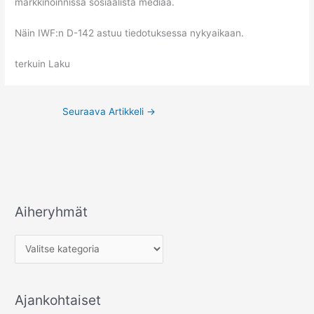
markkinoinnissa sosiaalista mediaa.
Näin IWF:n D-142 astuu tiedotuksessa nykyaikaan.
terkuin Laku
Seuraava Artikkeli
→
Aiheryhmät
A
i
h
e
r
Ajankohtaiset
y