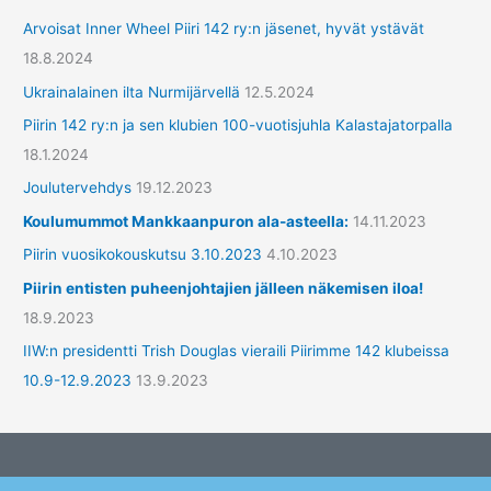
h
Arvoisat Inner Wheel Piiri 142 ry:n jäsenet, hyvät ystävät
m
18.8.2024
ä
Ukrainalainen ilta Nurmijärvellä
12.5.2024
t
Piirin 142 ry:n ja sen klubien 100-vuotisjuhla Kalastajatorpalla
18.1.2024
Joulutervehdys
19.12.2023
Koulumummot Mankkaanpuron ala-asteella:
14.11.2023
Piirin vuosikokouskutsu 3.10.2023
4.10.2023
Piirin entisten puheenjohtajien jälleen näkemisen iloa!
18.9.2023
IIW:n presidentti Trish Douglas vieraili Piirimme 142 klubeissa
10.9-12.9.2023
13.9.2023