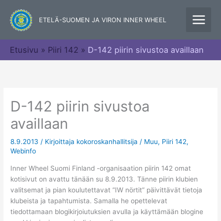
Siirry
sisältöön
ETELÄ-SUOMEN JA VIRON INNER WHEEL
Etusivu
Piiri 142
D-142 piirin sivustoa availlaan
D-142 piirin sivustoa
availlaan
8.9.2013
/ Kirjoittaja
kokoroskanhallitsija
/
Muu
,
Piiri 142
,
Webinfo
Inner Wheel Suomi Finland -organisaation piirin 142 omat
kotisivut on avattu tänään su 8.9.2013. Tänne piirin klubien
valitsemat ja pian koulutettavat ”IW nörtit” päivittävät tietoja
klubeista ja tapahtumista. Samalla he opettelevat
tiedottamaan blogikirjoiutuksien avulla ja käyttämään blogine