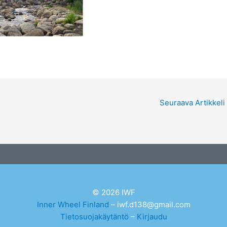
Seuraava Artikkeli
© 2026 IWF
Inner Wheel Finland
– iwf.d138@gmail.com
Tietosuojakäytäntö
–
Kirjaudu