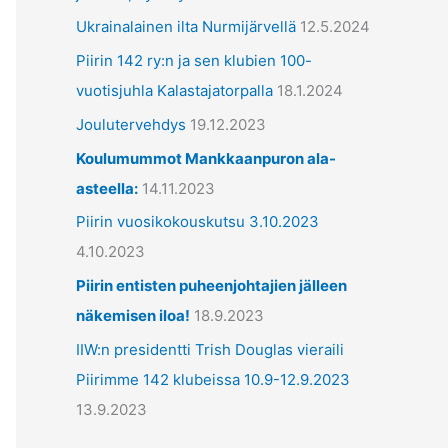
ä
Ukrainalainen ilta Nurmijärvellä
12.5.2024
t
Piirin 142 ry:n ja sen klubien 100-
vuotisjuhla Kalastajatorpalla
18.1.2024
Joulutervehdys
19.12.2023
Koulumummot Mankkaanpuron ala-
asteella:
14.11.2023
Piirin vuosikokouskutsu 3.10.2023
4.10.2023
Piirin entisten puheenjohtajien jälleen
näkemisen iloa!
18.9.2023
IIW:n presidentti Trish Douglas vieraili
Piirimme 142 klubeissa 10.9-12.9.2023
13.9.2023