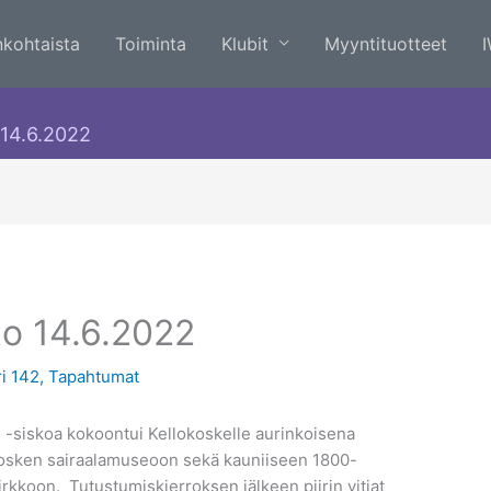
nkohtaista
Toiminta
Klubit
Myyntituotteet
o 14.6.2022
hto 14.6.2022
ri 142
,
Tapahtumat
-siskoa kokoontui Kellokoskelle aurinkoisena
okosken sairaalamuseoon sekä kauniiseen 1800-
rkkoon. Tutustumiskierroksen jälkeen piirin vitjat