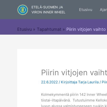
Siirry
ETELÄ-SUOMEN JA
sisältöön
Etusivu
Aja
VIRON INNER WHEEL
Etusivu
Tapahtumat
Piirin vitjojen vaiht
Piirin vitjojen vai
22.6.2022
/ Kirjoittaja
Tarja Laurila
/
Pii
Kolmekymmentä piirin 142 Inner Wheel 
tiistai-iltapäivänä. Tutustuimme Kell
luvun alussa valmistuneeseen ruukin ki