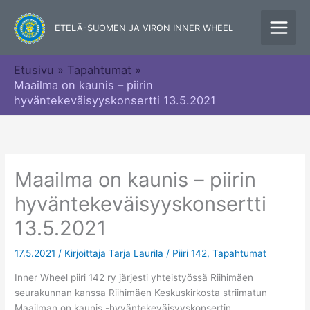
Siirry
sisältöön
ETELÄ-SUOMEN JA VIRON INNER WHEEL
Etusivu
Tapahtumat
Maailma on kaunis – piirin
hyväntekeväisyyskonsertti 13.5.2021
Maailma on kaunis – piirin
hyväntekeväisyyskonsertti
13.5.2021
17.5.2021
/ Kirjoittaja
Tarja Laurila
/
Piiri 142
,
Tapahtumat
Inner Wheel piiri 142 ry järjesti yhteistyössä Riihimäen
seurakunnan kanssa Riihimäen Keskuskirkosta striimatun
Maailman on kaunis -hyväntekeväisyyskonsertin