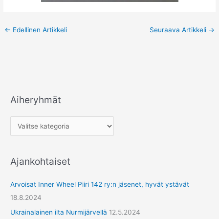
←
Edellinen Artikkeli
Seuraava Artikkeli
→
Aiheryhmät
A
i
h
e
r
Ajankohtaiset
y
h
Arvoisat Inner Wheel Piiri 142 ry:n jäsenet, hyvät ystävät
m
18.8.2024
ä
Ukrainalainen ilta Nurmijärvellä
12.5.2024
t