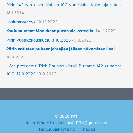
Piirin 142 ry:n ja sen klubien 100-vuotisjuhla Kalastajatorpalla
18.1.2024
Joulutervehdys
19.12.2023
Koulumummot Mankkaanpuron ala-asteella:
14.11.2023
Piirin vuosikokouskutsu 3.10.2023
4.10.2023
Piirin entisten puheenjohtajien jälleen näkemisen iloa!
18.9.2023
IIW:n presidentti Trish Douglas vieraili Piirimme 142 klubeissa
10.9-12.9.2023
13.9.2023
© 2026 IWF
Inner Wheel Finland
– iwf.d138@gmail.com
Tietosuojakäytäntö
–
Kirjaudu