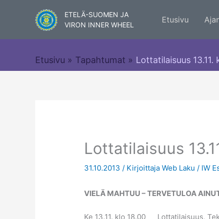
Siirry
ETELÄ-SUOMEN JA
sisältöön
Etusivu
Aja
VIRON INNER WHEEL
Etusivu
Tapahtumat
Lottatilaisuus 13.11.
Lottatilaisuus 13.1
31.10.2013
/ Kirjoittaja
Web Laku
/
IW E
VIELÄ MAHTUU – TERVETULOA AINUT
Ke 13.11. klo 18.00 Lottatilaisuus, Tekn