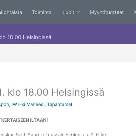
nkohtaista
Toiminta
Klubit
Myyntituotteet
 klo 18.00 Helsingissä
1. klo 18.00 Helsingissä
spoo
,
IW Hki Maneesi
,
Tapahtumat
KERTAISEEN ILTAAN!
iskan Salit, Suuri kokoussali, Eerikinkatu 2, 6. krs.