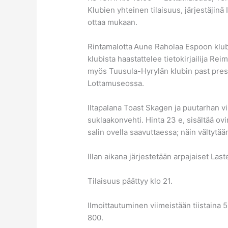
Klubien yhteinen tilaisuus, järjestäji
ottaa mukaan.
Rintamalotta
Aune Raholaa Espoon klubi
klubista haastattelee tietokirjailija R
myös Tuusula-Hyrylän klubin past presi
Lottamuseossa.
Iltapalana Toast Skagen ja puutarhan vi
suklaakonvehti. Hinta 23 e, sisältää ovi
salin ovella saavuttaessa; näin vältytään
Illan aikana järjestetään arpajaiset Las
Tilaisuus päättyy klo 21.
Ilmoittautuminen viimeistään tiistaina 5
800.