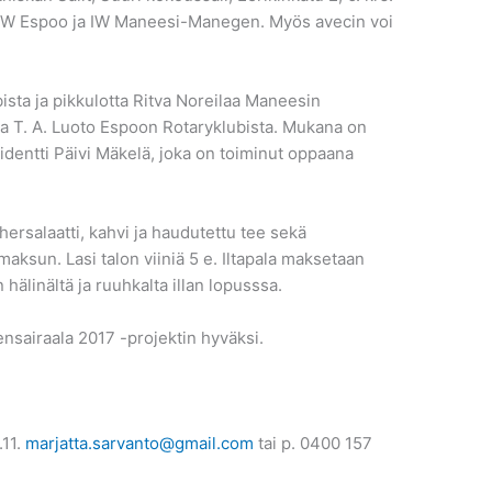
nä IW Espoo ja IW Maneesi-Manegen. Myös avecin voi
sta ja pikkulotta Ritva Noreilaa Maneesin
eima T. A. Luoto Espoon Rotaryklubista. Mukana on
dentti Päivi Mäkelä, joka on toiminut oppaana
hersalaatti, kahvi ja haudutettu tee sekä
maksun. Lasi talon viiniä 5 e. Iltapala maksetaan
 hälinältä ja ruuhkalta illan lopusssa.
tensairaala 2017 -projektin hyväksi.
.11.
marjatta.sarvanto@gmail.com
tai p. 0400 157