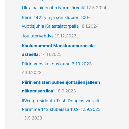
ä
Ukrainalainen ilta Nurmijärvellä
12.5.2024
t
Piirin 142 ry:n ja sen klubien 100-
vuotisjuhla Kalastajatorpalla
18.1.2024
Joulutervehdys
19.12.2023
Koulumummot Mankkaanpuron ala-
asteella:
14.11.2023
Piirin vuosikokouskutsu 3.10.2023
4.10.2023
Piirin entisten puheenjohtajien jälleen
näkemisen iloa!
18.9.2023
IIW:n presidentti Trish Douglas vieraili
Piirimme 142 klubeissa 10.9-12.9.2023
13.9.2023