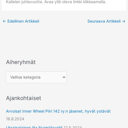
Kallelan juhlavuotta. Avaa yllä oleva linkki klikkaamalla.
←
Edellinen Artikkeli
Seuraava Artikkeli
→
Aiheryhmät
A
i
h
e
r
Ajankohtaiset
y
h
Arvoisat Inner Wheel Piiri 142 ry:n jäsenet, hyvät ystävät
m
18.8.2024
ä
Ukrainalainen ilta Nurmijärvellä
12.5.2024