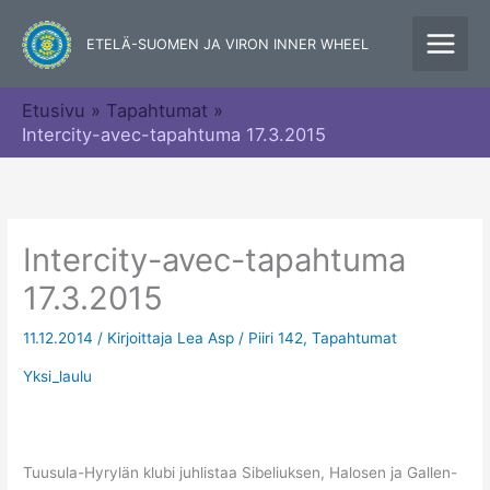
Siirry
sisältöön
ETELÄ-SUOMEN JA VIRON INNER WHEEL
Etusivu
Tapahtumat
Intercity-avec-tapahtuma 17.3.2015
Intercity-avec-tapahtuma
17.3.2015
11.12.2014
/ Kirjoittaja
Lea Asp
/
Piiri 142
,
Tapahtumat
Yksi_laulu
Tuusula-Hyrylän klubi juhlistaa Sibeliuksen, Halosen ja Gallen-